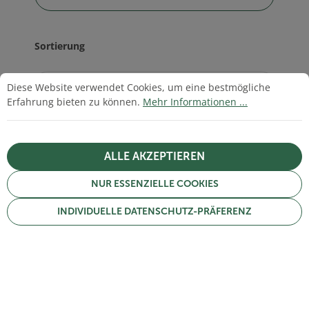
Sortierung
Cookie-Voreinstellungen
Diese Website verwendet Cookies, um eine bestmögliche Erfahrun
Diese Website verwendet Cookies, um eine bestmögliche
Erfahrung bieten zu können.
Mehr Informationen ...
59 Artikel
ALLE AKZEPTIEREN
NUR ESSENZIELLE COOKIES
INDIVIDUELLE DATENSCHUTZ-PRÄFERENZ
Gärtner Harry
Gärtner Harry
Salatgurken Tanja
Paprika coletti gelb