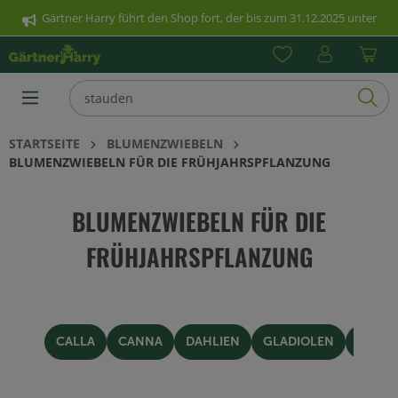
Gärtner Harry führt den Shop fort, der bis zum 31.12.2025 unter
nhalt springen
www.poetschke.de erreichbar war. Klicken Sie hier für weitere
Informationen.
STARTSEITE
BLUMENZWIEBELN
BLUMENZWIEBELN FÜR DIE FRÜHJAHRSPFLANZUNG
BLUMENZWIEBELN FÜR DIE
FRÜHJAHRSPFLANZUNG
CALLA
CANNA
DAHLIEN
GLADIOLEN
KNOL