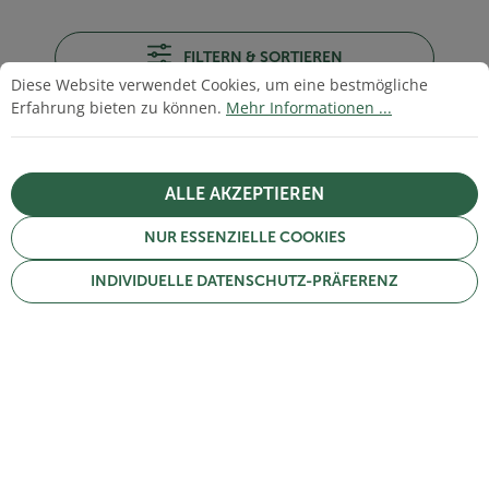
FILTERN & SORTIEREN
Cookie-Voreinstellungen
Diese Website verwendet Cookies, um eine bestmögliche Erfahrun
Diese Website verwendet Cookies, um eine bestmögliche
Erfahrung bieten zu können.
Mehr Informationen ...
Sortierung
ALLE AKZEPTIEREN
NUR ESSENZIELLE COOKIES
115 Artikel
INDIVIDUELLE DATENSCHUTZ-PRÄFERENZ