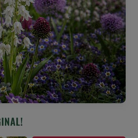
n
INAL!