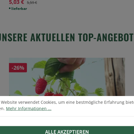
5,03 €
5,59 €
lieferbar
UNSERE AKTUELLEN TOP-ANGEBOT
-26%
e-Voreinstellungen
Website verwendet Cookies, um eine bestmögliche Erfahrung biete
 Website verwendet Cookies, um eine bestmögliche Erfahrung biet
en.
Mehr Informationen ...
ALLE AKZEPTIEREN