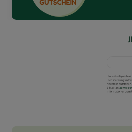
J
Hiermit willige ich 
Dienstleistungsinfor
Nachteile entstehen
E-Mail (an
abmelder
Informationen zum 