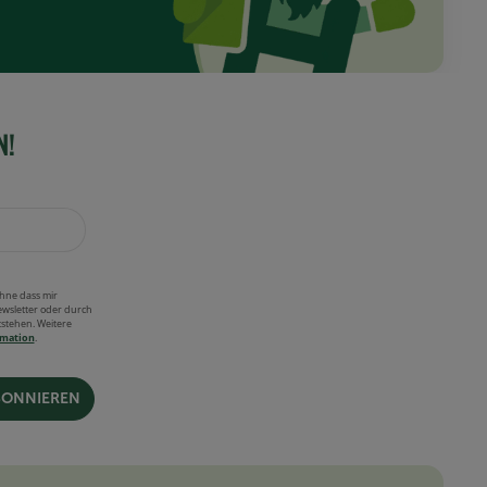
N!
ohne dass mir
wsletter oder durch
tstehen. Weitere
rmation
.
BONNIEREN