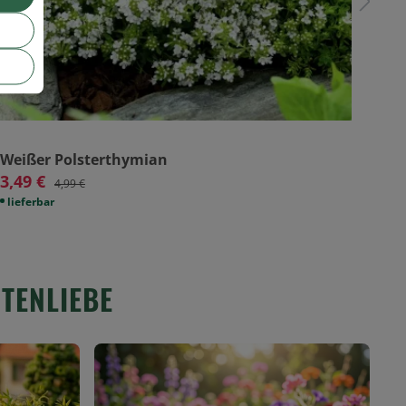
Weißer Polsterthymian
Zwe
Lit
3,49 €
4,99 €
9,9
lieferbar
lief
TENLIEBE