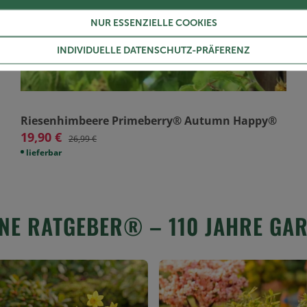
NUR ESSENZIELLE COOKIES
INDIVIDUELLE DATENSCHUTZ-PRÄFERENZ
Riesenhimbeere Primeberry® Autumn Happy®
19,90 €
26,99 €
lieferbar
NE RATGEBER® – 110 JAHRE GAR