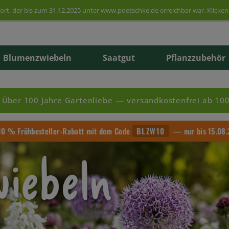
rt, der bis zum 31.12.2025 unter www.poetschke.de erreichbar war. Klicken 
Blumenzwiebeln
Saatgut
Pflanzzubehör
Über 100 Jahre Gartenliebe
—
versandkostenfrei ab 100
sse
pflanzen
esamen
 Substrate
gärten
Zauberglöckchen
Herbstlilien
Kletterpflanzen
Kräutersamen
Saisonale Feste
0 % Frühbesteller-Rabatt mit dem Code
BLZW10
— nur bis 15.08
n
 & Gräser
rossen
welten
Fleißiges Lieschen
Krokusse
Ziergehölze
Heilpflanzen
Der Grüne Ratgeber
kchen
pflanzen & Pflanzgut
üngung
Blattpflanzen
Steppenkerzen
Kräuterpflanzen
PowerSaat