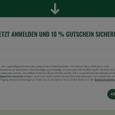
ETZT ANMELDEN UND 10 % GUTSCHEIN SICHER
ein, den regelmäßig erscheinenden, kostenfreien E-Mail-Newsletter von Gärtner Harry mit Produkt- und
mationtnen zu abonnieren. Diese Einwilligung ist freiwillig und kann jederzeit mit Wirkung für die Zukunft, 
, widerrufen werden. Den Widerruf können Sie durch Klick auf den dafür vorgesehenen Abmeldelink im Ne
@gaertner-harry.de
) einlegen, ohne dass hierfür andere als die Übermittlungskosten nach Basistarifen en
Umgang mit personenbezogenen Daten durch die Gärtner Harry GmbH finde ich in der
Datenschutzinfo
A