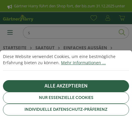
Gärtner Harry führt den Shop fort, der bis zum 31.12.2025 unter
nhalt springen
www.poetschke.de erreichbar war. Klicken Sie hier für weitere
Informationen.
STARTSEITE
SAATGUT
EINFACHES AUSSÄEN
Cookie-Voreinstellungen
Diese Website verwendet Cookies, um eine bestmögliche Erfahrun
SEEDBALLS
Diese Website verwendet Cookies, um eine bestmögliche
Erfahrung bieten zu können.
Mehr Informationen ...
SEEDBALLS
ALLE AKZEPTIEREN
NUR ESSENZIELLE COOKIES
INDIVIDUELLE DATENSCHUTZ-PRÄFERENZ
FILTERN & SORTIEREN