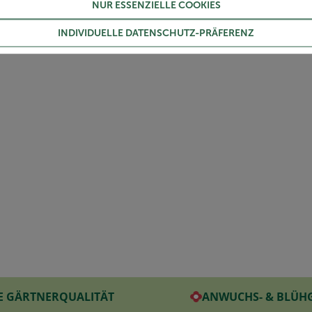
ngen. Chili bringt Feuer in die Küche. Die Schoten lassen sich au
NUR ESSENZIELLE COOKIES
 befreit werden – hier ist nämlich das Feuer der Chili beheimate
INDIVIDUELLE DATENSCHUTZ-PRÄFERENZ
E GÄRTNERQUALITÄT
ANWUCHS- & BLÜH