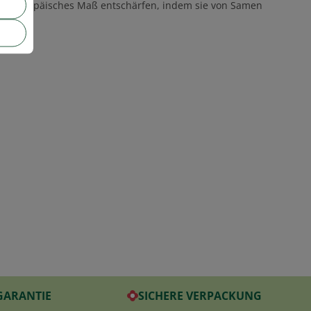
f ein europäisches Maß entschärfen, indem sie von Samen
t.
GARANTIE
SICHERE VERPACKUNG