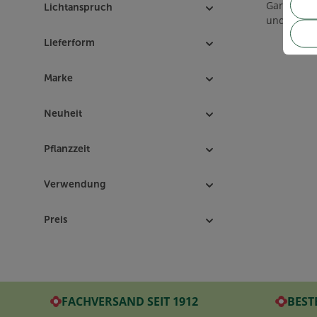
Garten bri
Lichtanspruch
und Wänden
Lieferform
Marke
Neuheit
Pflanzzeit
Verwendung
Preis
FACHVERSAND SEIT 1912
BEST