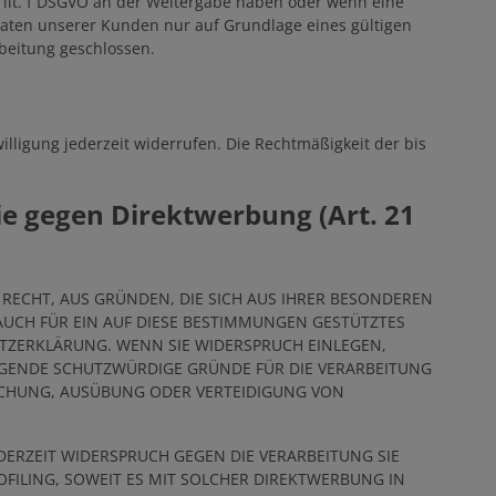
 1 lit. f DSGVO an der Weitergabe haben oder wenn eine
Daten unserer Kunden nur auf Grundlage eines gültigen
beitung geschlossen.
illigung jederzeit widerrufen. Die Rechtmäßigkeit der bis
e gegen Direktwerbung (Art. 21
S RECHT, AUS GRÜNDEN, DIE SICH AUS IHRER BESONDEREN
AUCH FÜR EIN AUF DIESE BESTIMMUNGEN GESTÜTZTES
UTZERKLÄRUNG. WENN SIE WIDERSPRUCH EINLEGEN,
NGENDE SCHUTZWÜRDIGE GRÜNDE FÜR DIE VERARBEITUNG
MACHUNG, AUSÜBUNG ODER VERTEIDIGUNG VON
DERZEIT WIDERSPRUCH GEGEN DIE VERARBEITUNG SIE
FILING, SOWEIT ES MIT SOLCHER DIREKTWERBUNG IN