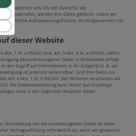
enen Daten bei uns, bis der Zweck für die
itung widerrufen, werden Ihre Daten gelöscht, sofern wir
elsrechtliche Aufbewahrungsfristen); im letztgenannten Fall
uf dieser Website
Abs. 1 lit. a DSGVO bzw. Art. 9 Abs. 2 lit. a DSGVO, sofern
ertragung personenbezogener Daten in Drittstaaten erfolgt
n den Zugriff auf Informationen in Ihr Endgerät (z. B. via
nwilligung ist jederzeit widerrufbar. Sind Ihre Daten zur
s Art. 6 Abs. 1 lit. b DSGVO. Des Weiteren verarbeiten wir
 DSGVO. Die Datenverarbeitung kann ferner auf Grundlage
rundlagen wird in den folgenden Absätzen dieser
eine Übermittlung von personenbezogenen Daten an diese
er Vertragserfüllung erforderlich ist, wenn wir gesetzlich