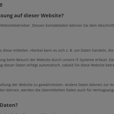
e
zen
pflanzen
Kübelpflanzen
Zierlauch
Rosen
ssung auf dieser Website?
 Websitebetreiber. Dessen Kontaktdaten können Sie dem Abschnitt „
en-Sets
nzwiebel-Sets
Sonstige Sommerblumen
Historische Blumenzwiebel
iese mitteilen. Hierbei kann es sich z. B. um Daten handeln, die
ng beim Besuch der Website durch unsere IT-Systeme erfasst. Das 
ng dieser Daten erfolgt automatisch, sobald Sie diese Website betr
tstellung der Website zu gewährleisten. Andere Daten können zur 
en können, werden die übermittelten Daten auch für Vertragsange
 Daten?