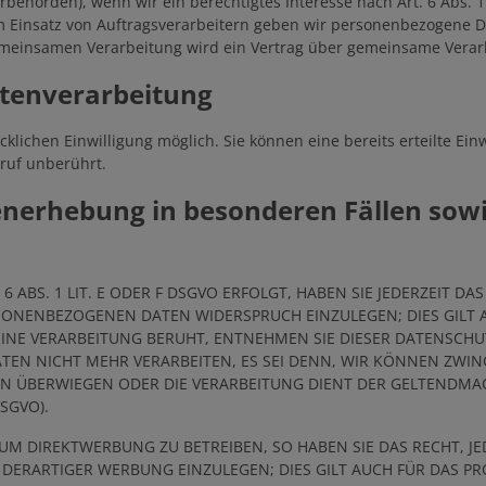
uerbehörden), wenn wir ein berechtigtes Interesse nach Art. 6 Abs.
m Einsatz von Auftragsverarbeitern geben wir personenbezogene 
 gemeinsamen Verarbeitung wird ein Vertrag über gemeinsame Verar
atenverarbeitung
lichen Einwilligung möglich. Sie können eine bereits erteilte Einw
ruf unberührt.
nerhebung in besonderen Fällen sowi
ABS. 1 LIT. E ODER F DSGVO ERFOLGT, HABEN SIE JEDERZEIT DA
RSONENBEZOGENEN DATEN WIDERSPRUCH EINZULEGEN; DIES GILT 
 EINE VERARBEITUNG BERUHT, ENTNEHMEN SIE DIESER DATENSCH
EN NICHT MEHR VERARBEITEN, ES SEI DENN, WIR KÖNNEN ZWI
ITEN ÜBERWIEGEN ODER DIE VERARBEITUNG DIENT DER GELTEND
SGVO).
M DIREKTWERBUNG ZU BETREIBEN, SO HABEN SIE DAS RECHT, JE
RARTIGER WERBUNG EINZULEGEN; DIES GILT AUCH FÜR DAS PRO