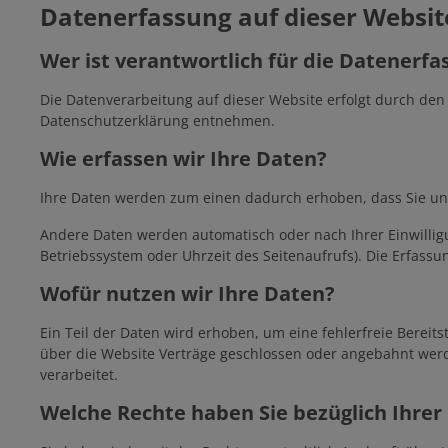
Datenerfassung auf dieser Websit
Hängepflanzen
Traubenhyazinthen
Raritäten
Kletterpflan
Tulpen
Zimmer
Wer ist verantwortlich für die Datenerfa
Die Datenverarbeitung auf dieser Website erfolgt durch den
Sommerblumenmix
Sonstige Herbstblumenzwiebeln
Sommerblum
Herbstblume
Datenschutzerklärung entnehmen.
Wie erfassen wir Ihre Daten?
Blumenzwiebeln für die
Ihre Daten werden zum einen dadurch erhoben, dass Sie uns d
Frühjahrspflanzung
Andere Daten werden automatisch oder nach Ihrer Einwilligu
Betriebssystem oder Uhrzeit des Seitenaufrufs). Die Erfassu
Wofür nutzen wir Ihre Daten?
Ein Teil der Daten wird erhoben, um eine fehlerfreie Berei
über die Website Verträge geschlossen oder angebahnt werd
verarbeitet.
Welche Rechte haben Sie bezüglich Ihrer