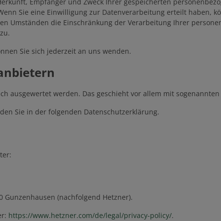
r Herkunft, Empfänger und Zweck Ihrer gespeicherten personenbez
enn Sie eine Einwilligung zur Datenverarbeitung erteilt haben, kön
en Umständen die Einschränkung der Verarbeitung Ihrer persone
zu.
nnen Sie sich jederzeit an uns wenden.
­anbietern
tisch ausgewertet werden. Das geschieht vor allem mit sogenannt
den Sie in der folgenden Datenschutzerklärung.
ter:
710 Gunzenhausen (nachfolgend Hetzner).
er:
https://www.hetzner.com/de/legal/privacy-policy/
.