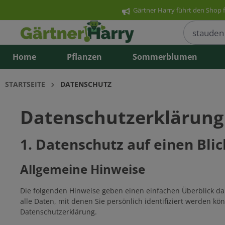
Gärtner Harry führt den Shop fo
 springen
Zur Hauptnavigation springen
Home
Pflanzen
Sommerblumen
STARTSEITE
DATENSCHUTZ
Zur Kategorie Pflanzen
Zur Kategorie Sommerblumen
Zur Kategorie Blumenzwiebeln
Zur Kategorie Saatgut
Zur Kategorie Pflanzzubehör
Zur Kategorie Gartenwelten
Datenschutz­erklärung
Geranien
Fritillaria & Kaiserkronen
Bodendecker
Blumensamen
Dünger
Pflanzenverwendung
Petunien
Herbstkroku
Hecken
Gemüs
Erden &
Themen
1. Datenschutz auf einen Blic
Fuchsien
Herbstzeitlose
Stauden
Einfaches Aussäen
Geschenkideen
Kapkörbche
Hyazinthen
Bambus
Keimsp
Marken
Allgemeine Hinweise
Die folgenden Hinweise geben einen einfachen Überblick d
alle Daten, mit denen Sie persönlich identifiziert werden
Mittagsgold
Narzissen
Obstgehölze
Rasensamen
Bidens
Schneeglöc
Gemüse
Gründ
Datenschutzerklärung.