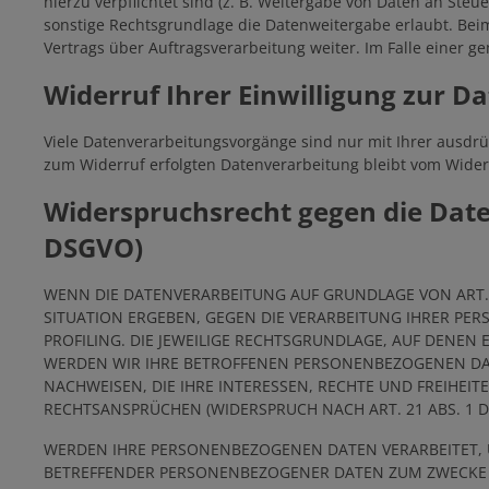
hierzu verpflichtet sind (z. B. Weitergabe von Daten an Ste
sonstige Rechtsgrundlage die Datenweitergabe erlaubt. Bei
Vertrags über Auftragsverarbeitung weiter. Im Falle einer
Widerruf Ihrer Einwilligung zur D
Viele Datenverarbeitungsvorgänge sind nur mit Ihrer ausdrück
zum Widerruf erfolgten Datenverarbeitung bleibt vom Wider
Widerspruchsrecht gegen die Date
DSGVO)
WENN DIE DATENVERARBEITUNG AUF GRUNDLAGE VON ART. 6 
SITUATION ERGEBEN, GEGEN DIE VERARBEITUNG IHRER PE
PROFILING. DIE JEWEILIGE RECHTSGRUNDLAGE, AUF DENEN
WERDEN WIR IHRE BETROFFENEN PERSONENBEZOGENEN DAT
NACHWEISEN, DIE IHRE INTERESSEN, RECHTE UND FREIHE
RECHTSANSPRÜCHEN (WIDERSPRUCH NACH ART. 21 ABS. 1 D
WERDEN IHRE PERSONENBEZOGENEN DATEN VERARBEITET, U
BETREFFENDER PERSONENBEZOGENER DATEN ZUM ZWECKE DE