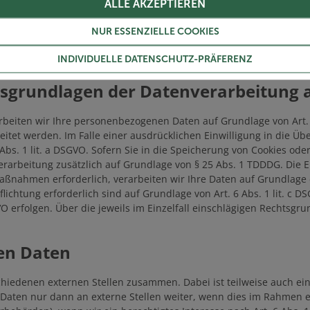
ALLE AKZEPTIEREN
llere Speicherdauer genannt wurde, verbleiben Ihre personenbezog
NUR ESSENZIELLE COOKIES
hersuchen geltend machen oder eine Einwilligung zur Datenverarbe
ung Ihrer personenbezogenen Daten haben (z. B. steuer- oder hand
INDIVIDUELLE DATENSCHUTZ-PRÄFERENZ
sgrundlagen der Datenverarbeitung a
rbeiten wir Ihre personenbezogenen Daten auf Grundlage von Art. 6 
itet werden. Im Falle einer ausdrücklichen Einwilligung in die Üb
. 1 lit. a DSGVO. Sofern Sie in die Speicherung von Cookies oder i
verarbeitung zusätzlich auf Grundlage von § 25 Abs. 1 TDDDG. Die Ei
ßnahmen erforderlich, verarbeiten wir Ihre Daten auf Grundlage de
pflichtung erforderlich sind auf Grundlage von Art. 6 Abs. 1 lit. c
GVO erfolgen. Über die jeweils im Einzelfall einschlägigen Rechtsg
en Daten
schiedenen externen Stellen zusammen. Dabei ist teilweise auch 
aten nur dann an externe Stellen weiter, wenn dies im Rahmen ein