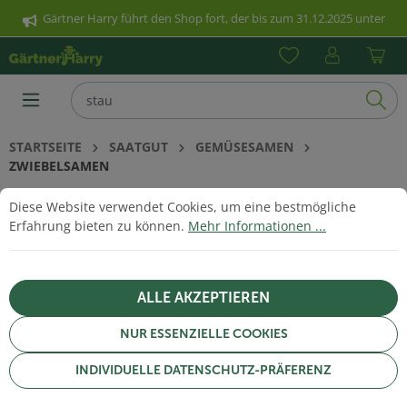
Gärtner Harry führt den Shop fort, der bis zum 31.12.2025 unter
nhalt springen
www.poetschke.de erreichbar war. Klicken Sie hier für weitere
Informationen.
STARTSEITE
SAATGUT
GEMÜSESAMEN
ZWIEBELSAMEN
Cookie-Voreinstellungen
Diese Website verwendet Cookies, um eine bestmögliche Erfahrun
Diese Website verwendet Cookies, um eine bestmögliche
ZWIEBELSAMEN
Erfahrung bieten zu können.
Mehr Informationen ...
ALLE AKZEPTIEREN
NUR ESSENZIELLE COOKIES
INDIVIDUELLE DATENSCHUTZ-PRÄFERENZ
FILTERN & SORTIEREN