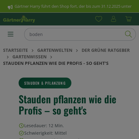
Gärtner Harry führt den Shop fort, der bis zum 31.12.2025 unter
nhalt springen
www.poetschke.de erreichbar war. Klicken Sie hier für weitere
Informationen.
STARTSEITE
GARTENWELTEN
DER GRÜNE RATGEBER
GARTENWISSEN
STAUDEN PFLANZEN WIE DIE PROFIS - SO GEHT'S
STAUDEN & PFLANZUNG
Stauden pflanzen wie die
Profis – so geht's
Lesedauer: 12 Min.
Schwierigkeit: Mittel