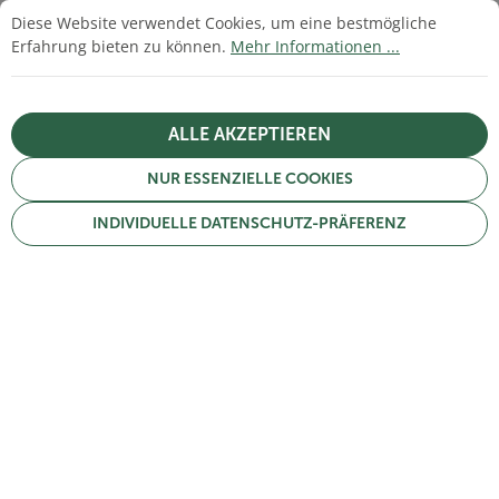
Cookie-Voreinstellungen
Diese Website verwendet Cookies, um eine bestmögliche Erfahrun
Diese Website verwendet Cookies, um eine bestmögliche
Die richtige Pflanzzeit
Erfahrung bieten zu können.
Mehr Informationen ...
Pflanzabstände richtig wählen
ALLE AKZEPTIEREN
Bodenverbesserung für den
NUR ESSENZIELLE COOKIES
perfekten Start
INDIVIDUELLE DATENSCHUTZ-PRÄFERENZ
Das Wichtigste auf einen
Blick
Stauden können sich nur so gut
entwickeln, wie es ihr Standort
zulässt
Pflanzen nach Lebensbereich