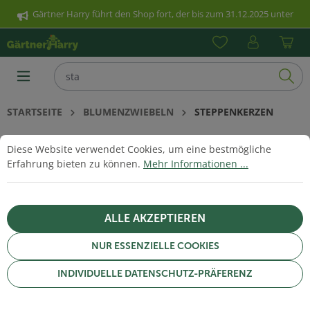
Gärtner Harry führt den Shop fort, der bis zum 31.12.2025 unter
nhalt springen
www.poetschke.de erreichbar war. Klicken Sie hier für weitere
Informationen.
STARTSEITE
BLUMENZWIEBELN
STEPPENKERZEN
Cookie-Voreinstellungen
Diese Website verwendet Cookies, um eine bestmögliche Erfahrun
Diese Website verwendet Cookies, um eine bestmögliche
STEPPENKERZEN
Erfahrung bieten zu können.
Mehr Informationen ...
ALLE AKZEPTIEREN
NUR ESSENZIELLE COOKIES
INDIVIDUELLE DATENSCHUTZ-PRÄFERENZ
FILTERN & SORTIEREN